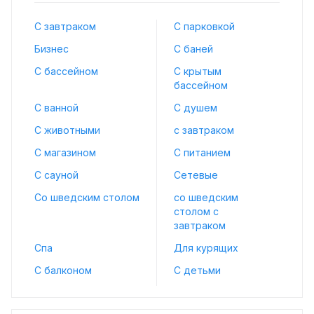
С завтраком
С парковкой
Бизнес
С баней
С бассейном
С крытым
бассейном
С ванной
С душем
С животными
с завтраком
С магазином
С питанием
С сауной
Сетевые
Со шведским столом
со шведским
столом с
завтраком
Спа
Для курящих
С балконом
С детьми