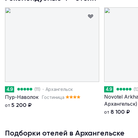
·
4.9
(11)
Архангельск
4.9
(1
Novotel Arkha
Пур-Наволок
Гостиница
Архангельск)
5 200
₽
от
8 100
₽
от
Подборки отелей в Архангельске