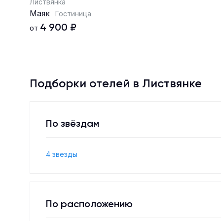
Листвянка
Маяк
Гостиница
4 900
₽
от
Подборки отелей в Листвянке
По звёздам
4 звезды
По расположению