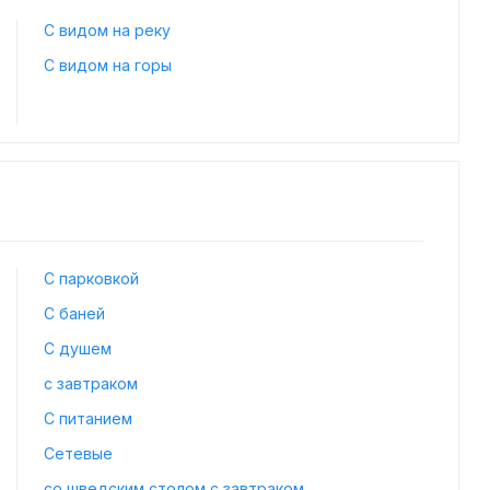
С видом на реку
С видом на горы
С парковкой
С баней
С душем
с завтраком
С питанием
Сетевые
со шведским столом с завтраком