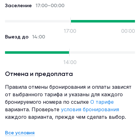
пресса и охраняемая парковка.
Заселение
17:00–00:00
Инфраструктура отеля Palmira Garden Hotel &
SPA включает два ресторана, летнюю террасу на
крыше и кафе-кондитерскую Библиотека, где
17:00
00:00
можно насладиться чаепитием в сочетании с
Выезд до
14:00
десертами из натуральных ингредиентов,
домашним вареньем, фирменными травяными
чаями и ароматным свежесваренным кофе. Гости
14:00
могут посетить ремесленные мастерские и
магазин с ювелирными изделиями из натуральных
Отмена и предоплата
камней.
Правила отмены бронирования и оплаты зависят
На территории парка проводятся
от выбранного тарифа и указаны для каждого
разнообразные мероприятия для детей и
бронируемого номера по ссылке
О тарифе
взрослых: музыкальные вечера под открытым
варианта. Проверьте
условия бронирования
небом, просмотры кинофильмов и многие другие.
каждого варианта, прежде чем сделать выбор.
Акватермальный комплекс располагает
панорамными бассейнами для взрослых и детей,
Все условия
джакузи, фотарием и фитобаром. Спа-меню