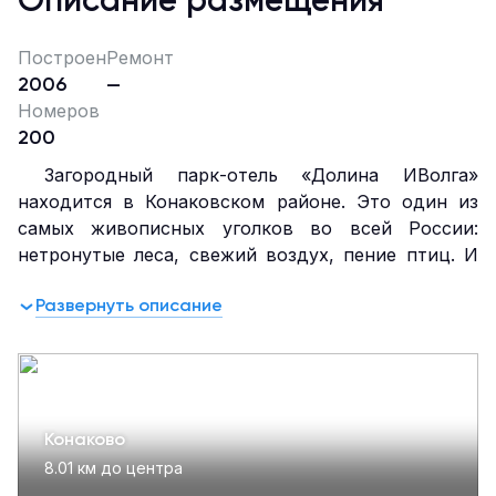
Описание размещения
Построен
Ремонт
2006
—
Номеров
200
Загородный парк-отель «Долина ИВолга»
находится в Конаковском районе. Это один из
самых живописных уголков во всей России:
нетронутые леса, свежий воздух, пение птиц. И
поклонники активного отдыха, и те, кто просто
Развернуть описание
хочет отдохнуть от городской суеты в тишине и
спокойствии, найдут здесь то, что искали.
В жаркое время года здесь можно гулять по
лесам, проводить время в прохладе уютного
коттеджа. Не любите сидеть сложа руки?
Конаково
Специально для поклонников активного образа
жизни мы подготовили квадроциклы, спортивные
8.01 км до центра
площадки, пейнтбол, боулинг, бильярд, а также