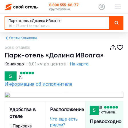
8 800 555-66-77
круглосуточно
Парк-отель «Долина ИВолга»
16 - 17 авг
·
1 гость
·
1 ночь
Отели Конакова
База отдыха
Парк-отель «Долина ИВолга»
Конаково
·
8.01 км до центра
·
На карте
5
(1)
Информация об исполнителе
1 / 127
Удобства в
Расположение
5
1 отзывов
отеле
Что еще есть
Превосходно
рядом?
Парковка