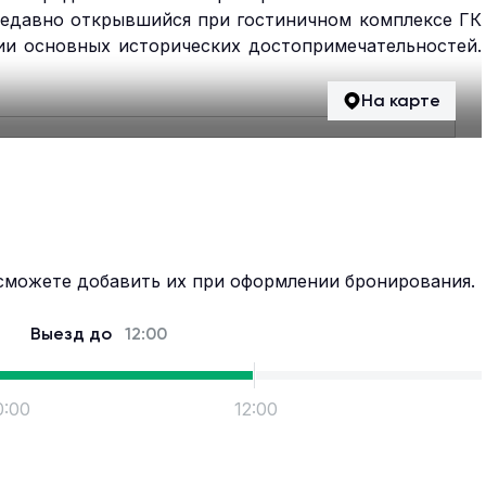
недавно открывшийся при гостиничном комплексе ГК
ии основных исторических достопримечательностей.
оведник, строгий и величественный Успенский
арк им. Пушкина, несколько смотровых площадок,
На карте
ставляют 16 благоустроенных номера. Обязательно
 открывается прекрасный вид на реку Клязьма.
сможете добавить их при оформлении бронирования.
Выезд до
12:00
0:00
12:00