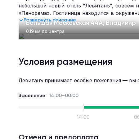
небольшой новый отель "Левитанъ", совсем 
«Панорама». Гостиница находится в окружен
Развернуть описание
Рядом Владимиро-Суздальский музей-зап
Большая Московская 44А, Владимир
Кафедральный собор, Дом-музей пряника, П
0.19 км до центра
Музей Ложки. Небольшой номерной фонд пред
стоит посетить ресторан «Панорама» , откуда
Условия размещения
Левитанъ принимает особые пожелания — вы 
Заселение
14:00–00:00
14:00
0
Отмена и предоплата