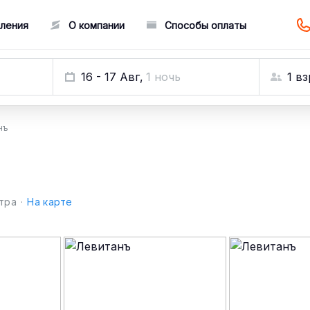
ления
О компании
Способы оплаты
1 в
16 - 17 Авг,
1 ночь
нъ
нтра
·
На карте