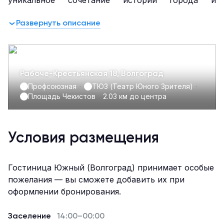
уникальное сочетание истории города и
современного здания отеля отражено и в дизайне
Развернуть описание
интерьера.
В шаговой доступности от отеля расположены:
красивый парк, Ворошиловский торговый центр,
торговая галерея, кинотеатры «Киномакс» и
«Пять звезд».
Рабоче-Крестьянская 18, Волгоград
190 номеров, оформленных со вкусом и
Профсоюзная
·
ТЮЗ (Театр Юного Зрителя)
·
любовью дали все основания трехзвездочному
Площадь Чекистов
·
2.03 км до центра
отелю претендовать на статус популярного
городского отеля среди гостей Волгограда.
Условия размещения
Гостиница Южный (Волгоград) принимает особые
пожелания — вы сможете добавить их при
оформлении бронирования.
Заселение
14:00–00:00