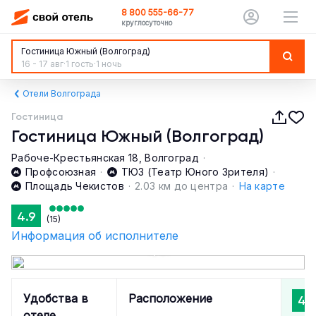
8 800 555-66-77
круглосуточно
Гостиница Южный (Волгоград)
16 - 17 авг
·
1 гость
·
1 ночь
Отели Волгограда
Гостиница
Гостиница Южный (Волгоград)
Рабоче-Крестьянская 18, Волгоград
·
Профсоюзная
·
ТЮЗ (Театр Юного Зрителя)
·
Площадь Чекистов
·
2.03 км до центра
·
На карте
4.9
(15)
Информация об исполнителе
1 / 51
Удобства в
Расположение
4.9
отеле