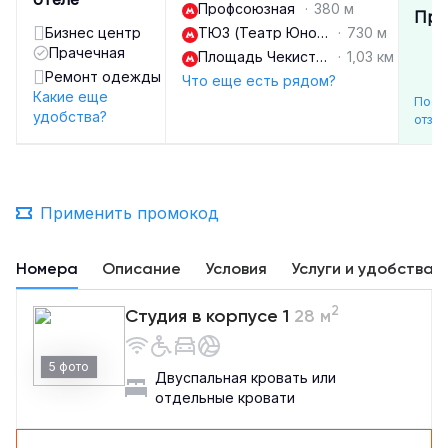
Профсоюзная
·
380 м
Пре
Бизнес центр
ТЮЗ (Театр Юного Зрителя)
·
730 м
Прачечная
Площадь Чекистов
·
1,03 км
Ремонт одежды
Что еще есть рядом?
Какие еще
Посм
удобства?
отзы
Применить промокод
Номера
Описание
Условия
Услуги и удобства
2
Студия в корпусе 1
28 м
5 фото
Двуспальная кровать или
отдельные кровати