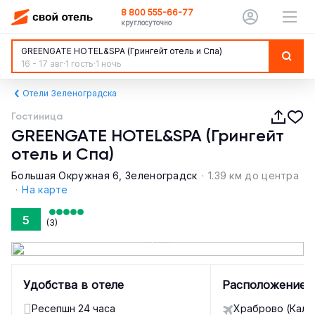
8 800 555-66-77
круглосуточно
GREENGATE HOTEL&SPA (Грингейт отель и Спа)
16 - 17 авг
·
1 гость
·
1 ночь
Отели Зеленоградска
Гостиница
GREENGATE HOTEL&SPA (Грингейт
отель и Спа)
Большая Окружная 6, Зеленоградск
·
1.39 км до центра
·
На карте
5
(3)
1 / 62
Удобства в отеле
Расположение
Ресепшн 24 часа
Храбро