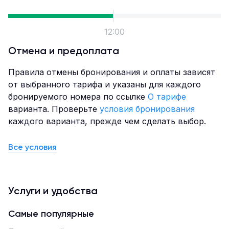
организации мероприятий. Кроме того, гостиница
предлагает бесплатную парковку для своих
гостей.
12:00
Не забудьте посетить "Золотой дракон" в
Благовещенске при планировании вашего
Отмена и предоплата
следующего отдыха. На сайте гостиницы вы
Правила отмены бронирования и оплаты зависят
можете ознакомиться с ценами и фотографиями
от выбранного тарифа и указаны для каждого
номеров.
бронируемого номера по ссылке
О тарифе
Гостиница "Золотой дракон" в Благовещенске
варианта. Проверьте
условия бронирования
- это идеальное место для отдыха.
каждого варианта, прежде чем сделать выбор.
Расположенный в самом сердце Амурской
области, город Благовещенск предлагает
Все условия
множество возможностей для отдыха и
экскурсий. Забронируйте номер уже сегодня и
наслаждайтесь вашим пребыванием в "Золотом
драконе".
Услуги и удобства
Самые популярные