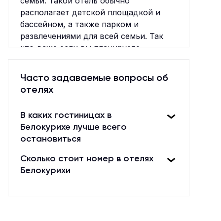
семьи. Такой отель обычно
располагает детской площадкой и
бассейном, а также парком и
развлечениями для всей семьи. Так
что даже если вы планируете
отдыхать в отеле, то всегда найдутся
развлечения для каждого члена семьи.
Часто задаваемые вопросы об
В итоге, если вы планируете
отелях
семейный отдых, отель с детьми – это
отличный выбор. Хорошее место для
В каких гостиницах в
отдыха, которое предлагает
Белокурихе лучше всего
развлечения для детей, комфортные
остановиться
номера для всей семьи и доступные
цены.
Сколько стоит номер в отелях
Белокурихи