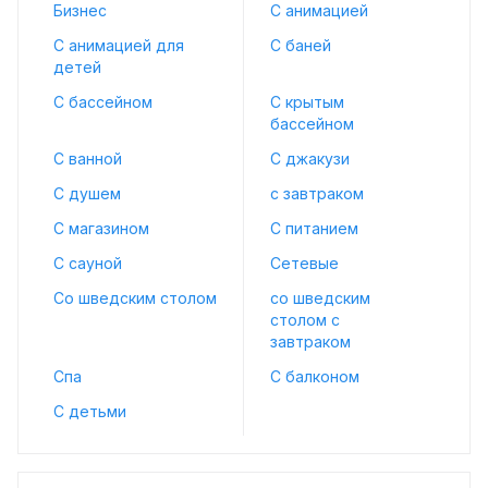
Бизнес
С анимацией
С анимацией для
С баней
детей
С бассейном
С крытым
бассейном
С ванной
С джакузи
С душем
с завтраком
С магазином
С питанием
С сауной
Сетевые
Со шведским столом
со шведским
столом с
завтраком
Спа
С балконом
С детьми