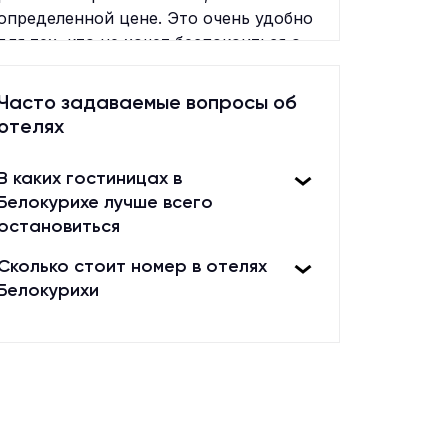
определенной цене. Это очень удобно
для тех, кто не хочет беспокоиться о
стоимости каждого блюда в
ресторане или использовании
Часто задаваемые вопросы об
бассейна. Шведский стол включает в
отелях
себя множество блюд, которые гости
могут выбрать в зависимости от
В каких гостиницах в
своих предпочтений. Завтрак, обед и
Белокурихе лучше всего
ужин готовятся для гостей каждый
остановиться
день, что делает отдых еще более
комфортным. В отелях со шведским
Сколько стоит номер в отелях
столом есть номера различных
Белокурихи
категорий, которые могут
предложить гостям высокий уровень
комфорта. Отель со шведским столом
– это идеальный вариант для отдыха
с семьей или друзьями. Такой отдых
позволит вам насладиться морем,