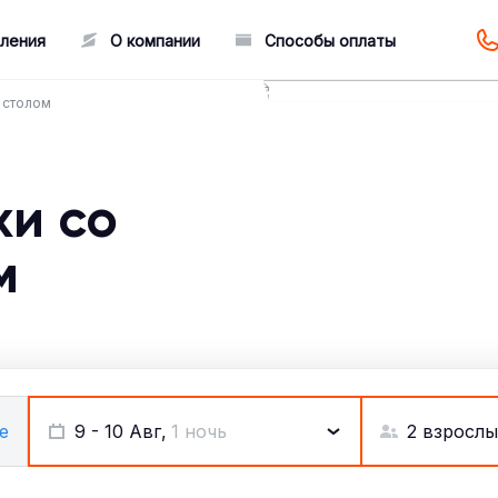
ления
О компании
Способы оплаты
 столом
хи со
м
2 взрослы
е
9 - 10 Авг,
1 ночь