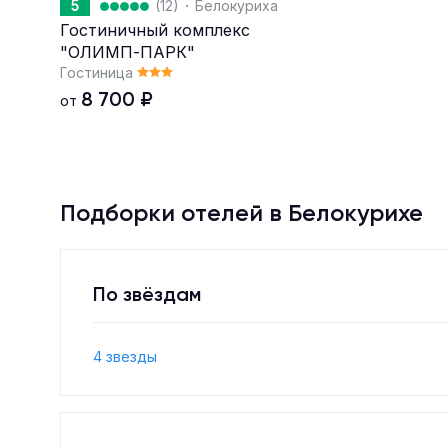
·
5
(12)
Белокуриха
Гостиничный комплекс
"ОЛИМП-ПАРК"
Гостиница
8 700
₽
от
Подборки отелей в Белокурихе
По звёздам
4 звезды