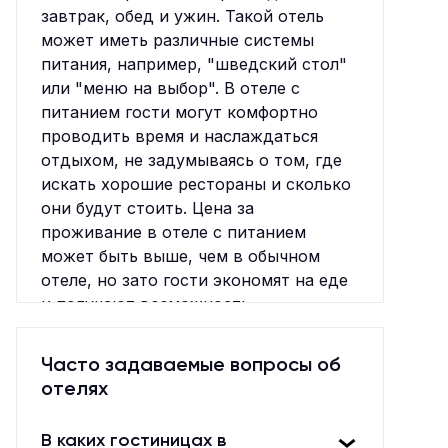
завтрак, обед и ужин. Такой отель
может иметь различные системы
питания, например, "шведский стол"
или "меню на выбор". В отеле с
питанием гости могут комфортно
проводить время и наслаждаться
отдыхом, не задумываясь о том, где
искать хорошие рестораны и сколько
они будут стоить. Цена за
проживание в отеле с питанием
может быть выше, чем в обычном
отеле, но зато гости экономят на еде
и получают возможность
попробовать различные блюда, не
выходя из отеля. Кроме того, отель с
Часто задаваемые вопросы об
питанием может предлагать
отелях
различные услуги для отдыха,
например, бассейн, спортивный зал,
В каких гостиницах в
анимационную программу и т.д. В