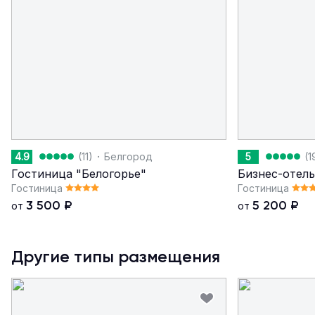
·
4.9
(11)
Белгород
5
(1
Гостиница "Белогорье"
Бизнес-отель
Гостиница
Гостиница
3 500
₽
5 200
₽
от
от
Другие типы размещения