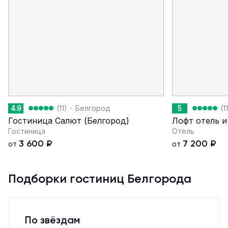
·
4.9
(11)
Белгород
5
(1
Гостиница Салют (Белгород)
Лофт отель и
Гостиница
Отель
3 600
₽
7 200
₽
от
от
Подборки гостиниц Белгорода
По звёздам