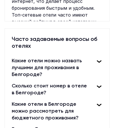
интернет, что делает процесс
бронирования быстрым и удобным.
Топ-сетевые отели часто имеют
высокий рейтинг в своей категории.
Они предоставляют широкий выбор
услуг, включая рестораны, спа-
Часто задаваемые вопросы об
центры и фитнес-залы. Многие
отелях
известные сетевые отели
расположены в разных странах мира.
Какие отели можно назвать
Например, в США популярны такие
лучшими для проживания в
сети, как Marriott, Hilton и Sheraton. В
Белгороде?
Европе известны AccorHotels,
InterContinental и Radisson Blu. В
Сколько стоит номер в отеле
целом, сетевые отели - это отличный
в Белгороде?
выбор для тех, кто ищет хороший
Какие отели в Белгороде
отдых по доступной цене.
можно рассмотреть для
Независимо от того, какую страну вы
бюджетного проживания?
посетите, вы всегда найдете
популярные сетевые отели, которые