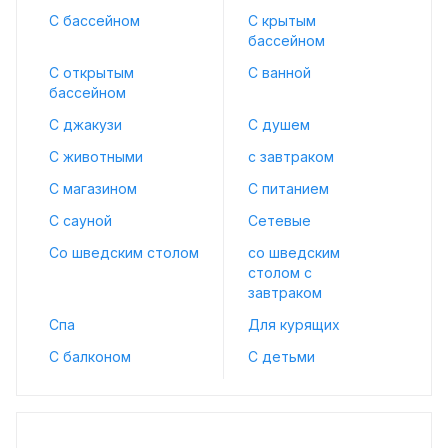
С бассейном
С крытым
бассейном
С открытым
С ванной
бассейном
С джакузи
С душем
С животными
с завтраком
С магазином
С питанием
С сауной
Сетевые
Со шведским столом
со шведским
столом с
завтраком
Спа
Для курящих
С балконом
С детьми