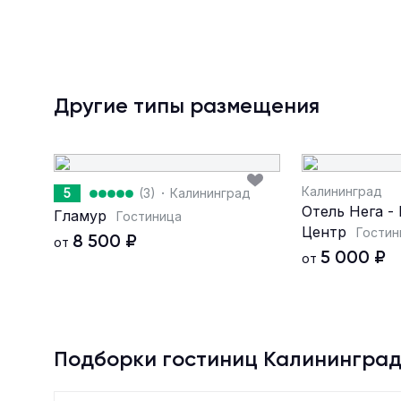
Другие типы размещения
Калининград
·
5
(3)
Калининград
Отель Нега -
Гламур
Гостиница
Центр
Гостин
8 500
₽
от
5 000
₽
от
Подборки гостиниц Калинингра