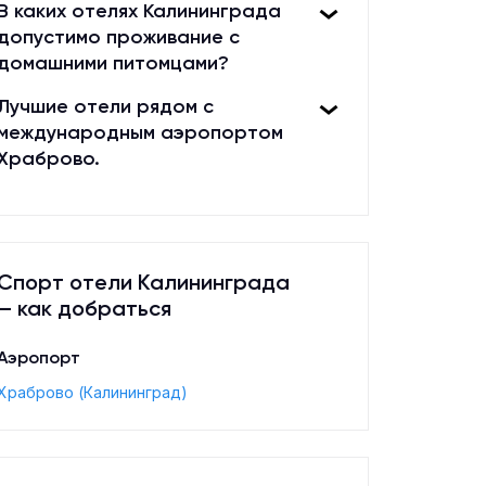
В каких отелях Калининграда
допустимо проживание с
Калининград
·
4.9
(13)
Кали
домашними питомцами?
Усадьба
Гостиница
Холидей ИНН Калин
Гостиница
Лучшие отели рядом с
7 000
₽
от
12 800
₽
международным аэропортом
от
Храброво.
Спорт отели Калининграда
— как добраться
Аэропорт
·
·
5
(3)
Калининград
5
(3)
Калин
Храброво (Калининград)
Гостиница "Маяк" - 
Балтика
Гостиница
"Гостиничный компл
7 750
₽
от
"Славянка"
Гостиниц