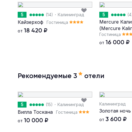
·
5
(14)
Калининград
5
(4
Mercure Кал
Кайзерхоф
Гостиница
(Mercure Kali
18 420
₽
от
Гостиница
16 000
₽
от
Рекомендуемые 3
отели
Калининград
·
5
(15)
Калининград
Золотая ночь
Вилла Тоскана
Гостиница
3 600
₽
10 000
₽
от
от