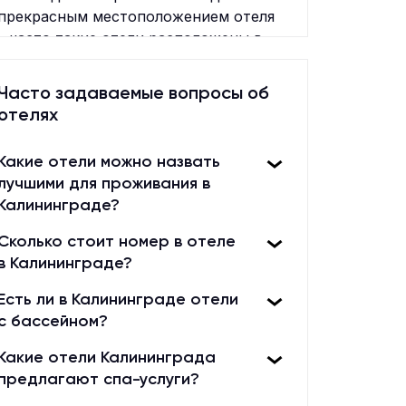
прекрасным местоположением отеля
– часто такие отели расположены в
живописных местах, окруженных
горами или морем. В центре внимания
Часто задаваемые вопросы об
в таких отелях всегда находится
отелях
гость, которому предлагаются лучшие
условия для отдыха и занятий
Какие отели можно назвать
спортом. Таким образом, спортивные
лучшими для проживания в
отели – это идеальное место для тех,
Калининграде?
кто хочет провести активный отдых в
красивом месте, получить хороший
Сколько стоит номер в отеле
сервис и оставить только
в Калининграде?
положительный отзыв.
Есть ли в Калининграде отели
с бассейном?
Какие отели Калининграда
предлагают спа-услуги?