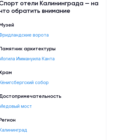
7 400
₽
от
Спорт отели Калининграда — на
что обратить внимание
Музей
Фридландские ворота
Памятник архитектуры
Могила Иммануила Канта
Храм
Кёнигсбергский собор
Достопримечательность
Медовый мост
Регион
Калининград