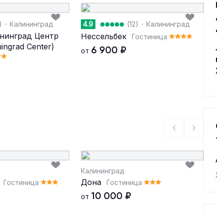
·
·
)
Калининград
4.9
(12)
Калининград
ининград Центр
Нессельбек
Гостиница
ningrad Center)
6 900
₽
от
Калининград
Дона
Гостиница
Гостиница
10 000
₽
от