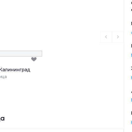
 Калининград
ица
да