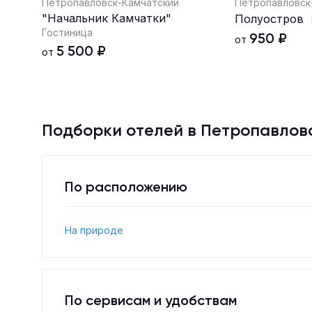
Петропавловск-Камчатский
Петропавловск
"Начальник Камчатки"
Полуостров
Гостиница
950
₽
от
5 500
₽
от
Подборки отелей в Петропавлов
По расположению
На природе
По сервисам и удобствам