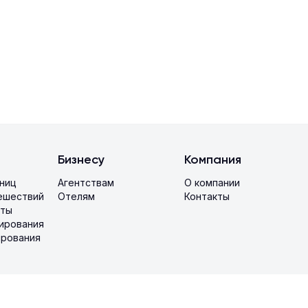
Бизнесу
Компания
иниц
Агентствам
О компании
ешествий
Отелям
Контакты
аты
ирования
ирования
ость