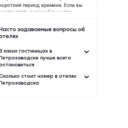
короткий период времени. Если вы
ищете отель с ванной в центре
города, бронируйте номер и
наслаждайтесь комфортным отдыхом
Часто задаваемые вопросы об
в отеле с ванной!
отелях
В каких гостиницах в
Петрозаводске лучше всего
остановиться
Сколько стоит номер в отелях
Петрозаводска