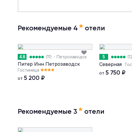
Рекомендуемые 4
отели
·
4.8
(11)
Петрозаводск
5
(1
Питер Инн Петрозаводск
Северная
Го
Гостиница
5 750
₽
от
5 200
₽
от
Рекомендуемые 3
отели