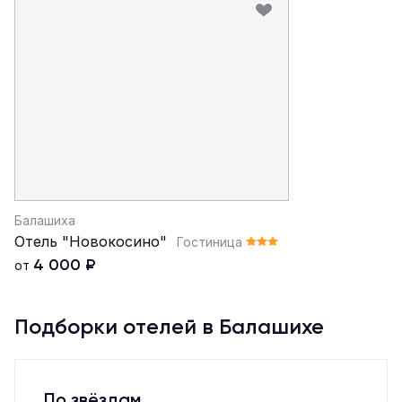
Балашиха
Отель "Новокосино"
Гостиница
4 000
₽
от
Подборки отелей в Балашихе
По звёздам