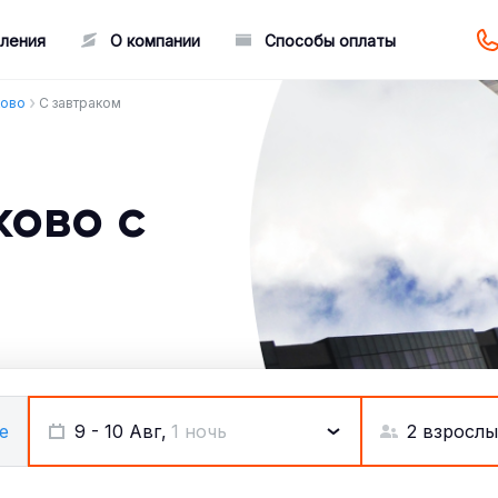
ления
О компании
Способы оплаты
ково
С завтраком
ково c
2 взрослы
е
9 - 10 Авг,
1 ночь