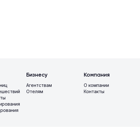
Бизнесу
Компания
иниц
Агентствам
О компании
ешествий
Отелям
Контакты
аты
ирования
ирования
ость