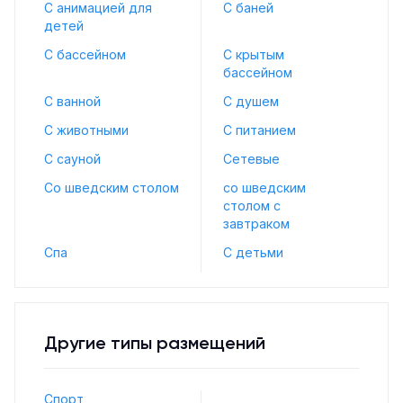
С анимацией для
С баней
детей
С бассейном
С крытым
бассейном
С ванной
С душем
С животными
С питанием
С сауной
Сетевые
Со шведским столом
со шведским
столом с
завтраком
Спа
С детьми
Другие типы размещений
Спорт