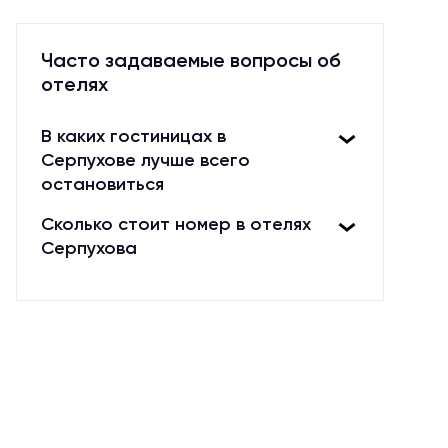
живописных местах, окруженных
горами или морем. В центре внимания
Часто задаваемые вопросы об
в таких отелях всегда находится
отелях
гость, которому предлагаются лучшие
условия для отдыха и занятий
В каких гостиницах в
спортом. Таким образом, спортивные
Серпухове лучше всего
отели – это идеальное место для тех,
остановиться
кто хочет провести активный отдых в
красивом месте, получить хороший
Сколько стоит номер в отелях
сервис и оставить только
Серпухова
положительный отзыв.