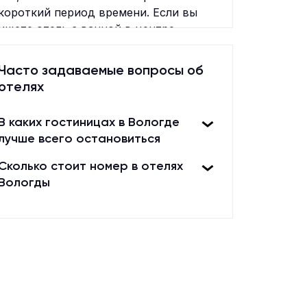
короткий период времени. Если вы
ищете отель с ванной в центре
города, бронируйте номер и
наслаждайтесь комфортным отдыхом
Часто задаваемые вопросы об
в отеле с ванной!
отелях
В каких гостиницах в Вологде
лучше всего остановиться
Сколько стоит номер в отелях
Вологды