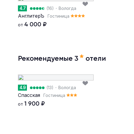
·
4.7
(16)
Вологда
АнглитерЪ
Гостиница
4 000
₽
от
Рекомендуемые 3
отели
·
4.9
(13)
Вологда
Спасская
Гостиница
1 900
₽
от