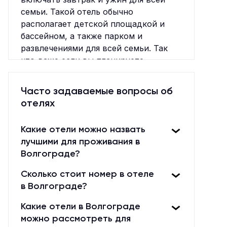
семьи. Такой отель обычно
располагает детской площадкой и
бассейном, а также парком и
развлечениями для всей семьи. Так
что даже если вы планируете
отдыхать в отеле, то всегда найдутся
развлечения для каждого члена семьи.
Часто задаваемые вопросы об
В итоге, если вы планируете
отелях
семейный отдых, отель с детьми – это
отличный выбор. Хорошее место для
Какие отели можно назвать
отдыха, которое предлагает
лучшими для проживания в
развлечения для детей, комфортные
Волгограде?
номера для всей семьи и доступные
цены.
Сколько стоит номер в отеле
в Волгограде?
Какие отели в Волгограде
можно рассмотреть для