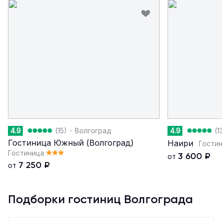
·
4.9
(15)
Волгоград
4.9
(1
Гостиница Южный (Волгоград)
Наири
Гости
Гостиница
3 600
₽
от
7 250
₽
от
Подборки гостиниц Волгограда