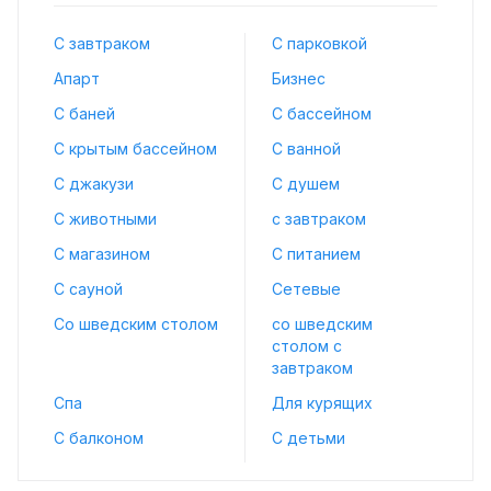
С завтраком
С парковкой
Апарт
Бизнес
С баней
С бассейном
С крытым бассейном
С ванной
С джакузи
С душем
С животными
с завтраком
С магазином
С питанием
С сауной
Сетевые
Со шведским столом
со шведским
столом с
завтраком
Спа
Для курящих
С балконом
С детьми