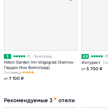
·
5
(1)
Волгоград
4.9
(1
Hilton Garden Inn Volgograd (Хилтон
Интурист
Го
Гарден Инн Волгоград)
5 700
₽
от
Гостиница
7 100
₽
от
Рекомендуемые 3
отели