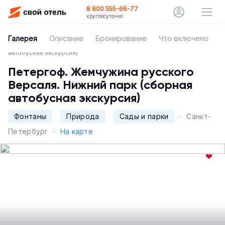
8 800 555-66-77
круглосуточно
Главная
Впечатления
Галерея
Описание
Бронирование
Что включено
О
Петергоф. Жемчужина русского Версаля. Нижний парк (сборная
автобусная экскурсия)
Петергоф. Жемчужина русского
Версаля. Нижний парк (сборная
автобусная экскурсия)
Фонтаны
Природа
Сады и парки
·
Санкт-
Петербург
·
На карте