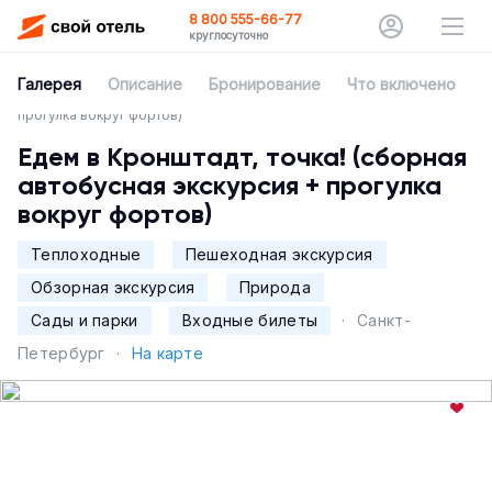
8 800 555-66-77
круглосуточно
Главная
Впечатления
Галерея
Описание
Бронирование
Что включено
О
Едем в Кронштадт, точка! (сборная автобусная экскурсия +
прогулка вокруг фортов)
Едем в Кронштадт, точка! (сборная
автобусная экскурсия + прогулка
вокруг фортов)
Теплоходные
Пешеходная экскурсия
Обзорная экскурсия
Природа
Сады и парки
Входные билеты
·
Санкт-
Петербург
·
На карте